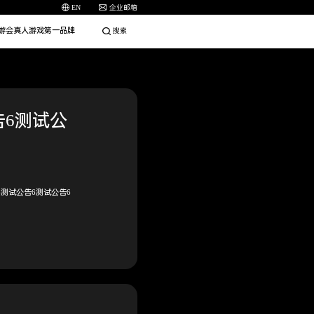
EN
企业邮箱
九游会真人游戏第一品牌
搜索
告6测试公
6测试公告6测试公告6