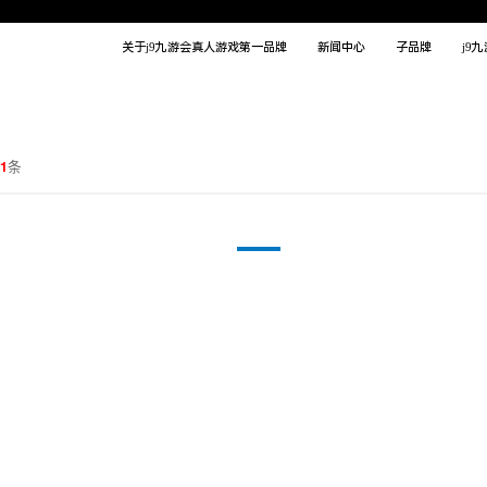
关于j9九游会真人游戏第一品牌
新闻中心
子品牌
j9
11
条