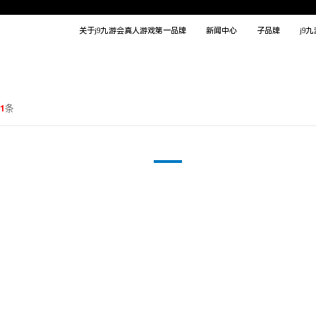
关于j9九游会真人游戏第一品牌
新闻中心
子品牌
j9
11
条